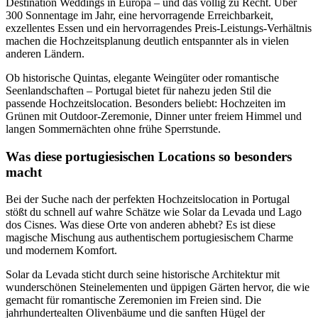
Destination Weddings in Europa – und das völlig zu Recht. Über
300 Sonnentage im Jahr, eine hervorragende Erreichbarkeit,
exzellentes Essen und ein hervorragendes Preis-Leistungs-Verhältnis
machen die Hochzeitsplanung deutlich entspannter als in vielen
anderen Ländern.
Ob historische Quintas, elegante Weingüter oder romantische
Seenlandschaften – Portugal bietet für nahezu jeden Stil die
passende Hochzeitslocation. Besonders beliebt: Hochzeiten im
Grünen mit Outdoor-Zeremonie, Dinner unter freiem Himmel und
langen Sommernächten ohne frühe Sperrstunde.
Was diese portugiesischen Locations so besonders
macht
Bei der Suche nach der perfekten Hochzeitslocation in Portugal
stößt du schnell auf wahre Schätze wie Solar da Levada und Lago
dos Cisnes. Was diese Orte von anderen abhebt? Es ist diese
magische Mischung aus authentischem portugiesischem Charme
und modernem Komfort.
Solar da Levada sticht durch seine historische Architektur mit
wunderschönen Steinelementen und üppigen Gärten hervor, die wie
gemacht für romantische Zeremonien im Freien sind. Die
jahrhundertealten Olivenbäume und die sanften Hügel der