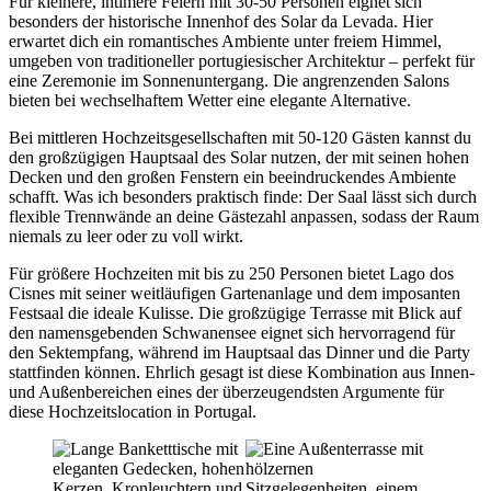
Für kleinere, intimere Feiern mit 30-50 Personen eignet sich
besonders der historische Innenhof des Solar da Levada. Hier
erwartet dich ein romantisches Ambiente unter freiem Himmel,
umgeben von traditioneller portugiesischer Architektur – perfekt für
eine Zeremonie im Sonnenuntergang. Die angrenzenden Salons
bieten bei wechselhaftem Wetter eine elegante Alternative.
Bei mittleren Hochzeitsgesellschaften mit 50-120 Gästen kannst du
den großzügigen Hauptsaal des Solar nutzen, der mit seinen hohen
Decken und den großen Fenstern ein beeindruckendes Ambiente
schafft. Was ich besonders praktisch finde: Der Saal lässt sich durch
flexible Trennwände an deine Gästezahl anpassen, sodass der Raum
niemals zu leer oder zu voll wirkt.
Für größere Hochzeiten mit bis zu 250 Personen bietet Lago dos
Cisnes mit seiner weitläufigen Gartenanlage und dem imposanten
Festsaal die ideale Kulisse. Die großzügige Terrasse mit Blick auf
den namensgebenden Schwanensee eignet sich hervorragend für
den Sektempfang, während im Hauptsaal das Dinner und die Party
stattfinden können. Ehrlich gesagt ist diese Kombination aus Innen-
und Außenbereichen eines der überzeugendsten Argumente für
diese Hochzeitslocation in Portugal.