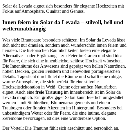
Solar da Levada eignet sich besonders für elegante Hochzeiten mit
Fokus auf Atmosphäre, Qualität und Genuss.
Innen feiern im Solar da Levada – stilvoll, hell und
wetterunabhängig
Was viele Brautpaare besonders schätzen: Im Solar da Levada lässt
sich nicht nur draußen, sondern auch wunderschön innen feiern und
heiraten. Die historischen Räumlichkeiten bieten eine elegante
Alternative – oder Ergänzung – zur Feier im Garten und sind ideal
für Paare, die sich eine innenbleiche, zeitlose Hochzeit wünschen.
Die Innenräume des Anwesens sind geprägt von hellen Naturtönen,
hohen Decken, großen Fenstern und liebevollen portugiesischen
Details. Tageslicht durchflutet die Räume und schafft eine ruhige,
warme Atmosphäre, die sich perfekt für eine stilvolle
Hochzeitsdekoration in Weiß, Creme oder sanften Naturfarben
eignet. Auch eine
freie Trauung
im Innenbereich ist im Solar da
Levada möglich. Ein großzügiger Salon kann feierlich umgestaltet
werden – mit Stuhlreihen, Blumenarrangements und einem
Traubogen oder floralen Akzenten im Hintergrund. Besonders bei
unbeständigem Wetter oder für Paare, die eine intime, elegante
Zeremonie bevorzugen, ist dies eine wunderbare Option.
Der Vorteil: Die Trauung fühlt sich geschützt und persönlich an,