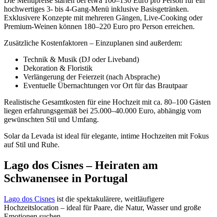
Die Menüpreise starten bei etwa 100–130 Euro pro Person für ein
hochwertiges 3- bis 4-Gang-Menü inklusive Basisgetränken.
Exklusivere Konzepte mit mehreren Gängen, Live-Cooking oder
Premium-Weinen können 180–220 Euro pro Person erreichen.
Zusätzliche Kostenfaktoren – Einzuplanen sind außerdem:
Technik & Musik (DJ oder Liveband)
Dekoration & Floristik
Verlängerung der Feierzeit (nach Absprache)
Eventuelle Übernachtungen vor Ort für das Brautpaar
Realistische Gesamtkosten für eine Hochzeit mit ca. 80–100 Gästen
liegen erfahrungsgemäß bei 25.000–40.000 Euro, abhängig vom
gewünschten Stil und Umfang.
Solar da Levada ist ideal für elegante, intime Hochzeiten mit Fokus
auf Stil und Ruhe.
Lago dos Cisnes – Heiraten am
Schwanensee in Portugal
Lago dos Cisnes
ist die spektakulärere, weitläufigere
Hochzeitslocation – ideal für Paare, die Natur, Wasser und große
Emotionen suchen.