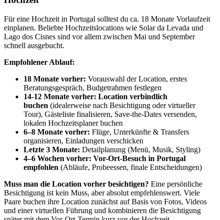
Für eine Hochzeit in Portugal solltest du ca. 18 Monate Vorlaufzeit
einplanen. Beliebte Hochzeitslocations wie Solar da Levada und
Lago dos Cisnes sind vor allem zwischen Mai und September
schnell ausgebucht.
Empfohlener Ablauf:
18 Monate vorher:
Vorauswahl der Location, erstes
Beratungsgespräch, Budgetrahmen festlegen
14-12 Monate vorher:
Location verbindlich
buchen
(idealerweise nach Besichtigung oder virtueller
Tour), Gästeliste finalisieren, Save-the-Dates versenden,
lokalen Hochzeitsplaner buchen
6–8 Monate vorher:
Flüge, Unterkünfte & Transfers
organisieren, Einladungen verschicken
Letzte 3 Monate:
Detailplanung (Menü, Musik, Styling)
4–6 Wochen vorher:
Vor-Ort-Besuch in Portugal
empfohlen
(Abläufe, Probeessen, finale Entscheidungen)
Muss man die Location vorher besichtigen?
Eine persönliche
Besichtigung ist kein Muss, aber absolut empfehlenswert. Viele
Paare buchen ihre Location zunächst auf Basis von Fotos, Videos
und einer virtuellen Führung und kombinieren die Besichtigung
später mit dem Vor-Ort-Termin kurz vor der Hochzeit.