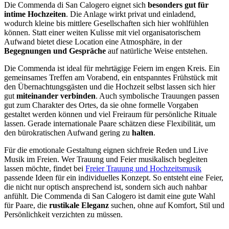
Die Commenda di San Calogero eignet sich
besonders gut für
intime Hochzeiten
. Die Anlage wirkt privat und einladend,
wodurch kleine bis mittlere Gesellschaften sich hier wohlfühlen
können. Statt einer weiten Kulisse mit viel organisatorischem
Aufwand bietet diese Location eine Atmosphäre, in der
Begegnungen und Gespräche
auf natürliche Weise entstehen.
Die Commenda ist ideal für mehrtägige Feiern im engen Kreis. Ein
gemeinsames Treffen am Vorabend, ein entspanntes Frühstück mit
den Übernachtungsgästen und die Hochzeit selbst lassen sich hier
gut
miteinander verbinden
. Auch symbolische Trauungen passen
gut zum Charakter des Ortes, da sie ohne formelle Vorgaben
gestaltet werden können und viel Freiraum für persönliche Rituale
lassen. Gerade internationale Paare schätzen diese Flexibilität, um
den bürokratischen Aufwand gering zu
halten
.
Für die emotionale Gestaltung eignen sichfreie Reden und Live
Musik im Freien. Wer Trauung und Feier musikalisch begleiten
lassen möchte, findet bei
Freier Trauung und Hochzeitsmusik
passende Ideen für ein individuelles Konzept. So entsteht eine Feier,
die nicht nur optisch ansprechend ist, sondern sich auch nahbar
anfühlt. Die Commenda di San Calogero ist damit eine gute Wahl
für Paare, die
rustikale Eleganz
suchen, ohne auf Komfort, Stil und
Persönlichkeit verzichten zu müssen.