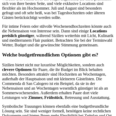
sich von ihrer besten Seite, und viele exklusive Locations sind
flexibler als im Hochsommer. Juli und August sind besonders
gefragt und oft sehr heiß, was bei Tageshochzeiten oder älteren
Gästen berücksichtigt werden sollte.
Für intime Feiern oder stilvolle Wochenendhochzeiten könnte auch
die Nebensaison von Interesse sein. Dann sind einige
Locations
preislich günstiger
, während Sizilien weiterhin mit Licht, Kulinarik
und mediterranem Flair punktet. Betrachten Sie bei der Terminwahl
Wetter, Budget und die gewünschte Stimmung gemeinsam.
Welche budgetfreundlichen Optionen gibt es?
Sizilien bietet nicht nur luxuriöse Möglichkeiten, sondern auch
clevere Optionen
für Paare, die ihr Budget im Blick behalten
möchten. Besonders attraktiv sind Hochzeiten an Wochentagen,
außerhalb der Hauptsaison und mit kleineren Gästelisten. Die
Commenda di San Calogero ist ein Beispiel, da sie in der
Nebensaison und an Wochentagen wesentlich günstiger ist als an
Sommerwochenenden. Außerdem erhalten Paare dort viele
Leistungen wie
Zimmer, Frühstück
, Betreuung und Ausstattung.
Symbolische Trauungen können ebenfalls eine budgetfreundliche
Lösung sein. Sie sind weniger formell, benötigen keine rechtlichen
Dokumente und bieten Ihnen mehr Flexibilität bei Zeitplan und Ort.