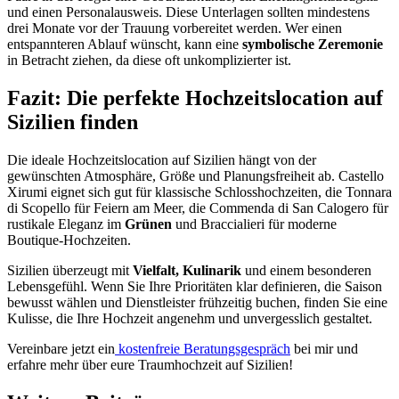
und einen Personalausweis. Diese Unterlagen sollten mindestens
drei Monate vor der Trauung vorbereitet werden. Wer einen
entspannteren Ablauf wünscht, kann eine
symbolische Zeremonie
in Betracht ziehen, da diese oft unkomplizierter ist.
Fazit: Die perfekte Hochzeitslocation auf
Sizilien finden
Die ideale Hochzeitslocation auf Sizilien hängt von der
gewünschten Atmosphäre, Größe und Planungsfreiheit ab. Castello
Xirumi eignet sich gut für klassische Schlosshochzeiten, die Tonnara
di Scopello für Feiern am Meer, die Commenda di San Calogero für
rustikale Eleganz im
Grünen
und Braccialieri für moderne
Boutique-Hochzeiten.
Sizilien überzeugt mit
Vielfalt, Kulinarik
und einem besonderen
Lebensgefühl. Wenn Sie Ihre Prioritäten klar definieren, die Saison
bewusst wählen und Dienstleister frühzeitig buchen, finden Sie eine
Kulisse, die Ihre Hochzeit angenehm und unvergesslich gestaltet.
Vereinbare jetzt ein
kostenfreie Beratungsgespräch
bei mir und
erfahre mehr über eure Traumhochzeit auf Sizilien!