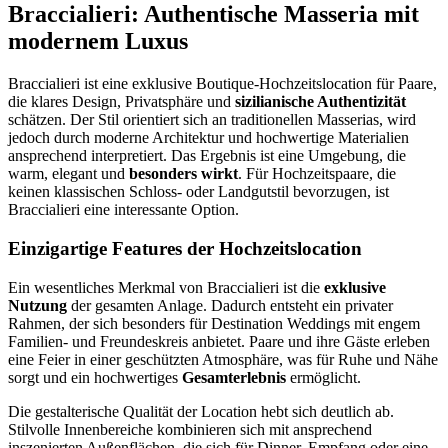
Braccialieri: Authentische Masseria mit
modernem Luxus
Braccialieri ist eine exklusive Boutique-Hochzeitslocation für Paare,
die klares Design, Privatsphäre und
sizilianische Authentizität
schätzen. Der Stil orientiert sich an traditionellen Masserias, wird
jedoch durch moderne Architektur und hochwertige Materialien
ansprechend interpretiert. Das Ergebnis ist eine Umgebung, die
warm, elegant und
besonders wirkt
. Für Hochzeitspaare, die
keinen klassischen Schloss- oder Landgutstil bevorzugen, ist
Braccialieri eine interessante Option.
Einzigartige Features der Hochzeitslocation
Ein wesentliches Merkmal von Braccialieri ist die
exklusive
Nutzung
der gesamten Anlage. Dadurch entsteht ein privater
Rahmen, der sich besonders für Destination Weddings mit engem
Familien- und Freundeskreis anbietet. Paare und ihre Gäste erleben
eine Feier in einer geschützten Atmosphäre, was für Ruhe und Nähe
sorgt und ein hochwertiges
Gesamterlebnis
ermöglicht.
Die gestalterische Qualität der Location hebt sich deutlich ab.
Stilvolle Innenbereiche kombinieren sich mit ansprechend
inszenierten Außenflächen, die sich für Dinner, Empfang oder eine