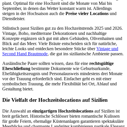
plant. Optimal für eine Hochzeit sind die Monate von Mai bis
September, in denen das Wetter konstant warm ist. Allerdings
steigen in der Hochsaison auch die
Preise vieler Locations
und
Dienstleister.
Stilistisch passt Sizilien gut zu den Hochzeitstrends 2025 und 2026.
Vintage, Boho, mediterrane Dekorationen und nachhaltige
Konzepte ergänzen sich gut mit alten Gebäuden, Olivenhainen und
Blick auf das Meer. Viele Bräute entscheiden sich für natürliche,
leichte Looks und entdecken besondere Stücke über
Vintage und
Second Hand Brautmode
, die gut ins sizilianische Ambiente passen.
Ausländische Paare sollten wissen, dass für eine
rechtsgültige
Eheschließung
bestimmte Dokumente wie Geburtsurkunde,
Ehefähigkeitszeugnis und Personalausweis mindestens drei Monate
vor der Trauung erforderlich sind. Einfacher geht es mit einer
symbolischen Trauung, die mehr Flexibilität bei Ort, Ablauf und
Gestaltung bietet.
Die Vielfalt der Hochzeitslocations auf Sizilien
Die Auswahl an
einzigartigen Hochzeitslocations
auf Sizilien ist
breit gefächert. Historische Schlösser bieten romantische Kulissen
für große Feiern, ehemalige Küstenanlagen garantieren spektakuläre
Meerblicke und charmante Landgüter kombinieren rustikale Eleganz